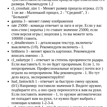
размера. Рекомендуем 1.2
cl_crosshair_size 1 - Меняет размер прицела игрока. (1/3)
1 он же - Маленький прицел, 2 - "Средний", 3 -
"Большой"
gamma 3 - меняет гамму изображения
rate 25000 - команда отвечает за лаги в игре. Если у вас
нон-стим ( пиратка ) то ставьте значение 25000, если
стим версия игры ( лицензия ), то вы можете хоть
100000 ставить.
r_detailtextures 1 - детализация текстур, включить/
выключить (1/0). Рекомендуем включить - 1.
brithness 3 - меняет яркость картинки. Рекомендуем
вписать именно - 3.
cl_radartype 1 - отвечает за степень прозрачности радара.
Если выставить 0, то он будет прозрачным. Если 1, то
непрозрачным. Профессиональные игроки ( почти все )
играли на непрозрачном. Мы рекомендуем - 1. Но тут
дело вкуса, экспериментируйте!
hud_fastswitch 1 - отвечает за быструю смену оружия.
(0/1) Например: поставили значения 0. Видите оружие,
подбираете его, а оно сразу переносится к вам на руки.
Если поставить значение - 1, то оружие автоматически
не попадает вам на руки, т.е нужно будет выбрать с
помощью клавиш 1-2-3-4.