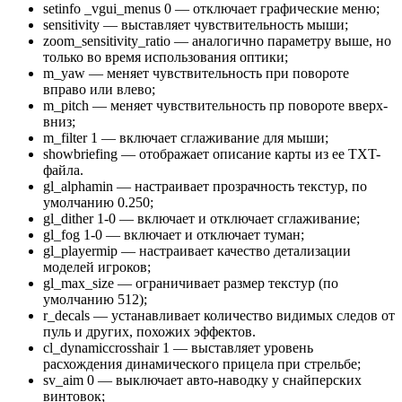
setinfo _vgui_menus 0 — отключает графические меню;
sensitivity — выставляет чувствительность мыши;
zoom_sensitivity_ratio — аналогично параметру выше, но
только во время использования оптики;
m_yaw — меняет чувствительность при повороте
вправо или влево;
m_pitch — меняет чувствительность пр повороте вверх-
вниз;
m_filter 1 — включает сглаживание для мыши;
showbriefing — отображает описание карты из ее TXT-
файла.
gl_alphamin — настраивает прозрачность текстур, по
умолчанию 0.250;
gl_dither 1-0 — включает и отключает сглаживание;
gl_fog 1-0 — включает и отключает туман;
gl_playermip — настраивает качество детализации
моделей игроков;
gl_max_size — ограничивает размер текстур (по
умолчанию 512);
r_decals — устанавливает количество видимых следов от
пуль и других, похожих эффектов.
cl_dynamiccrosshair 1 — выставляет уровень
расхождения динамического прицела при стрельбе;
sv_aim 0 — выключает авто-наводку у снайперских
винтовок;