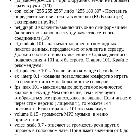
_cl_autowepswitch 1 - при 0-оружие с земли не попадает
сразу в руки. (1/0)
con_color "255 255 255" либо "255 180 30" - Поставить
определённый цвет текста в консоли (RGB палитра)
экспериментируйте!
net_graph 0 включить/выключить окно с информацией
(количество кадров в секунду, качество сетевого
соединения) (1/0)
cl_cmdrate 101 - назначает количество командных
пакетов данных, передаваемых от клиента к серверу.
Должно соответствовать значению 70 для медленного
подключения и 101 для быстрого. Ставьте 101. Крайне
рекомендуем!
cl_updaterate 101 - Аналогично команде cl_cmdrate.
ex_interp 0.1 - команда позволяющее комфортно играть
со средним пингом на большинстве серверов.
fps_max 101 - максимальное допустимое количество
кадров в секунду. Чем оно выше, тем четче будет
отображаться все происходящее на экране. Если играете
через стим-версию ( лицензия ), то можете 144
поставить. Если пиратка - 101 это максимум
volume 0.15 - громкость MP3 музыки, в меню
приветствия.
voice_scale 0.7 - отвечает за громкость речи других
игроков в голосовом чате. Принимает значения от 0 до