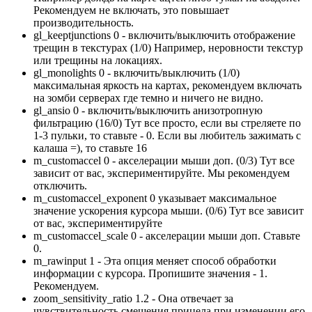
Рекомендуем не включать, это повышает
производительность.
gl_keeptjunctions 0 - включить/выключить отображение
трещин в текстурах (1/0) Например, неровности текстур
или трещины на локациях.
gl_monolights 0 - включить/выключить (1/0)
максимальная яркость на картах, рекомендуем включать
на зомби серверах где темно и ничего не видно.
gl_ansio 0 - включить/выключить анизотропную
фильтрацию (16/0) Тут все просто, если вы стреляете по
1-3 пульки, то ставьте - 0. Если вы любитель зажимать с
калаша =), то ставьте 16
m_customaccel 0 - акселерации мыши доп. (0/3) Тут все
зависит от вас, экспериментируйте. Мы рекомендуем
отключить.
m_customaccel_exponent 0 указывает максимальное
значение ускорения курсора мыши. (0/6) Тут все зависит
от вас, экспериментируйте
m_customaccel_scale 0 - акселерации мыши доп. Ставьте
0.
m_rawinput 1 - Эта опция меняет способ обработки
информации с курсора. Пропишите значения - 1.
Рекомендуем.
zoom_sensitivity_ratio 1.2 - Она отвечает за
чувствительность смещения прицела при изменении его