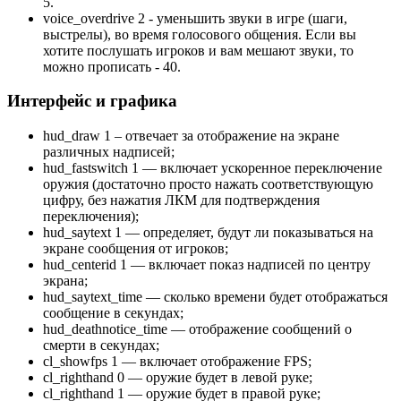
5.
voice_overdrive 2 - уменьшить звуки в игре (шаги,
выстрелы), во время голосового общения. Если вы
хотите послушать игроков и вам мешают звуки, то
можно прописать - 40.
Интерфейс и графика
hud_draw 1 – отвечает за отображение на экране
различных надписей;
hud_fastswitch 1 — включает ускоренное переключение
оружия (достаточно просто нажать соответствующую
цифру, без нажатия ЛКМ для подтверждения
переключения);
hud_saytext 1 — определяет, будут ли показываться на
экране сообщения от игроков;
hud_centerid 1 — включает показ надписей по центру
экрана;
hud_saytext_time — сколько времени будет отображаться
сообщение в секундах;
hud_deathnotice_time — отображение сообщений о
смерти в секундах;
cl_showfps 1 — включает отображение FPS;
cl_righthand 0 — оружие будет в левой руке;
cl_righthand 1 — оружие будет в правой руке;