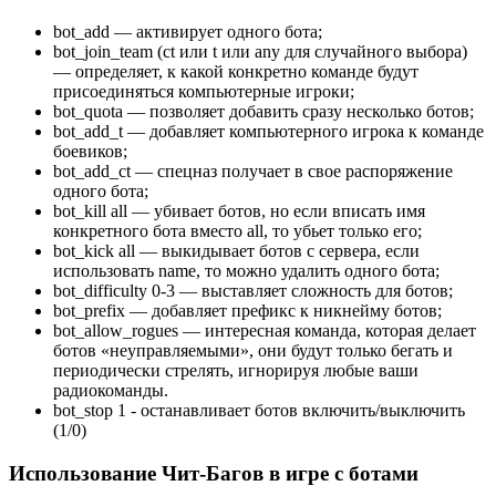
bot_add — активирует одного бота;
bot_join_team (ct или t или any для случайного выбора)
— определяет, к какой конкретно команде будут
присоединяться компьютерные игроки;
bot_quota — позволяет добавить сразу несколько ботов;
bot_add_t — добавляет компьютерного игрока к команде
боевиков;
bot_add_ct — спецназ получает в свое распоряжение
одного бота;
bot_kill all — убивает ботов, но если вписать имя
конкретного бота вместо all, то убьет только его;
bot_kick all — выкидывает ботов с сервера, если
использовать name, то можно удалить одного бота;
bot_difficulty 0-3 — выставляет сложность для ботов;
bot_prefix — добавляет префикс к никнейму ботов;
bot_allow_rogues — интересная команда, которая делает
ботов «неуправляемыми», они будут только бегать и
периодически стрелять, игнорируя любые ваши
радиокоманды.
bot_stop 1 - останавливает ботов включить/выключить
(1/0)
Использование Чит-Багов в игре с ботами