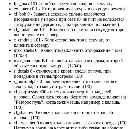
fps_max 101 - наибольшее число кадров в секунду;
ex_interp 0.1 - Интерполяция фигуры в секунду времени
cl_bob 0 - Задает, насколько сильно колеблется
изображение у игрока при беге (0- значит не колеблется.
т.е оружие не дергается, фиксированное положение )
cl_updaterate 101 - Количество пакетов в секунду которое
вы получите от сервера
c_cmdrate 101 - Количество пакетов в секунду от
клиента к серверу
max_shells 0 - включить/выключить отображение гильз
(120/0)
max_smokepuffs 0 - включить/выключить дым, который
образуется после выстрела (120/0)
r_decals 0 - отключение крови, следы от пуль при
попадание в стены/прострелы (1/0)
r_mirroralpha 0 - включить/выключить отключает все
текстуры, что могут отражать свет.(1/0)
cl_corpsestay 600 - время показа мертвых моделей
игроков. Сложилась теория, будто эта команда влияет на
"Разброс пуль", когда зажимаешь, например с калаша.
(1/0)
cl_shadow 0 включить/выключить тень от моделей
игроков (1/0)
cL_weather 0 включить/выключить эффекты погоды (1/0)
Например дождь на карте ацтек либо туман на абадоне.