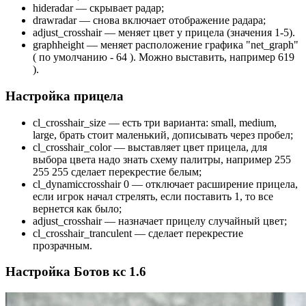
hideradar — скрывает радар;
drawradar — снова включает отображение радара;
adjust_crosshair — меняет цвет у прицела (значения 1-5).
graphheight — меняет расположение графика "net_graph"
( по умолчанию - 64 ). Можно выставить, например 619
).
Настройка прицела
cl_crosshair_size — есть три варианта: small, medium,
large, брать стоит маленький, дописывать через пробел;
cl_crosshair_color — выставляет цвет прицела, для
выбора цвета надо знать схему палитры, например 255
255 255 сделает перекрестие белым;
cl_dynamiccrosshair 0 — отключает расширение прицела,
если игрок начал стрелять, если поставить 1, то все
вернется как было;
adjust_crosshair — назначает прицелу случайный цвет;
cl_crosshair_tranculent — сделает перекрестие
прозрачным.
Настройка Ботов кс 1.6