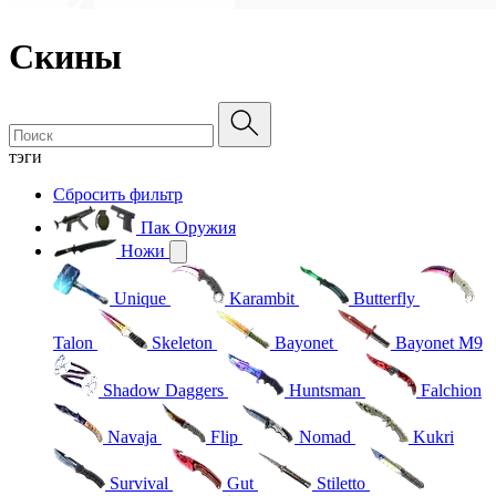
Скины
тэги
Сбросить фильтр
Пак Оружия
Ножи
Unique
Karambit
Butterfly
Talon
Skeleton
Bayonet
Bayonet M9
Shadow Daggers
Huntsman
Falchion
Navaja
Flip
Nomad
Kukri
Survival
Gut
Stiletto