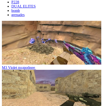
P228
DUAL ELITES
bomb
grenades
M3 Violet
подробнее