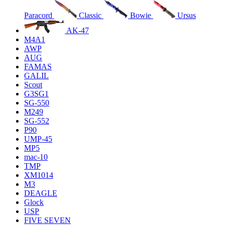
Paracord
Classic
Bowie
Ursus
AK-47
M4A1
AWP
AUG
FAMAS
GALIL
Scout
G3SG1
SG-550
M249
SG-552
P90
UMP-45
MP5
mac-10
TMP
XM1014
M3
DEAGLE
Glock
USP
FIVE SEVEN