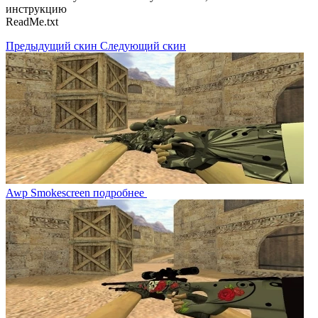
инструкцию
ReadMe.txt
Предыдущий скин
Следующий скин
Awp Smokescreen
подробнее