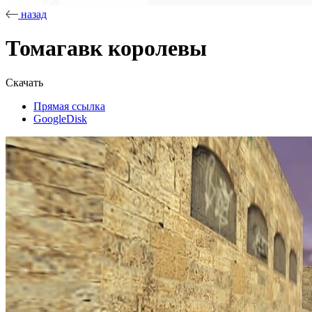
назад
Томагавк королевы
Скачать
Прямая ссылка
GoogleDisk