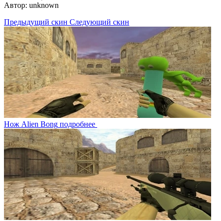
Автор: unknown
Предыдущий скин
Следующий скин
Нож Alien Bong
подробнее