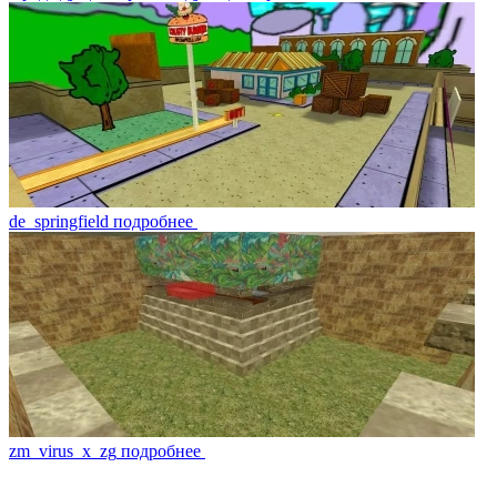
de_springfield
подробнее
zm_virus_x_zg
подробнее