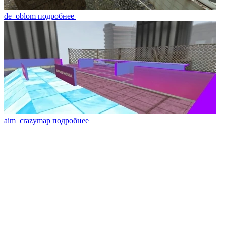
de_oblom
подробнее
aim_crazymap
подробнее