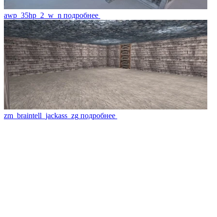
awp_35hp_2_w_n
подробнее
zm_braintell_jackass_zg
подробнее