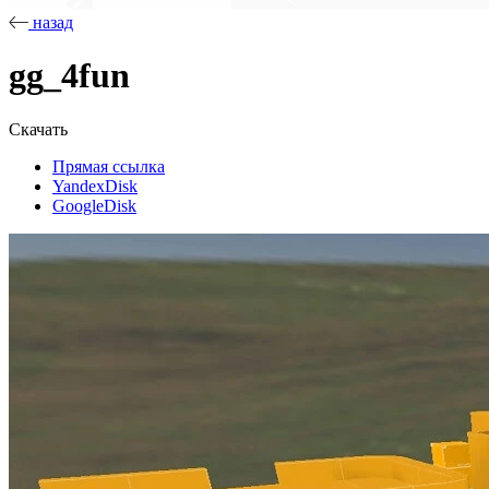
назад
gg_4fun
Скачать
Прямая ссылка
YandexDisk
GoogleDisk