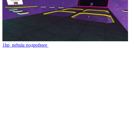
1hp_nebula
подробнее