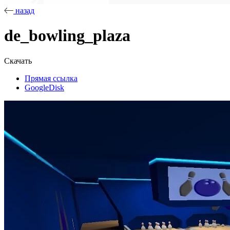
назад
de_bowling_plaza
Скачать
Прямая ссылка
GoogleDisk